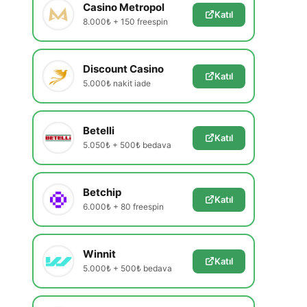
Casino Metropol
Katıl
8.000₺ + 150 freespin
Discount Casino
Katıl
5.000₺ nakit iade
Betelli
Katıl
5.050₺ + 500₺ bedava
Betchip
Katıl
6.000₺ + 80 freespin
Winnit
Katıl
5.000₺ + 500₺ bedava