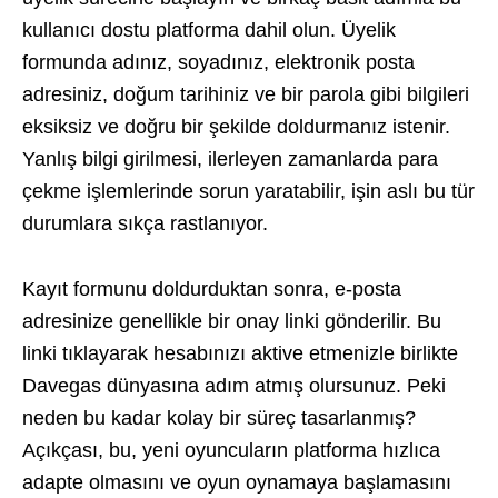
kullanıcı dostu platforma dahil olun. Üyelik
formunda adınız, soyadınız, elektronik posta
adresiniz, doğum tarihiniz ve bir parola gibi bilgileri
eksiksiz ve doğru bir şekilde doldurmanız istenir.
Yanlış bilgi girilmesi, ilerleyen zamanlarda para
çekme işlemlerinde sorun yaratabilir, işin aslı bu tür
durumlara sıkça rastlanıyor.
Kayıt formunu doldurduktan sonra, e-posta
adresinize genellikle bir onay linki gönderilir. Bu
linki tıklayarak hesabınızı aktive etmenizle birlikte
Davegas dünyasına adım atmış olursunuz. Peki
neden bu kadar kolay bir süreç tasarlanmış?
Açıkçası, bu, yeni oyuncuların platforma hızlıca
adapte olmasını ve oyun oynamaya başlamasını