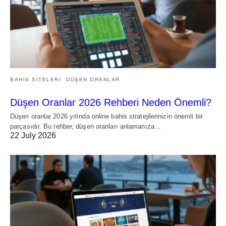
BAHIS SITELERI
DÜŞEN ORANLAR
Düşen Oranlar 2026 Rehberi Neden Önemli?
Düşen oranlar 2026 yılında online bahis stratejilerinizin önemli bir
parçasıdır. Bu rehber, düşen oranları anlamanıza…
22 July 2026