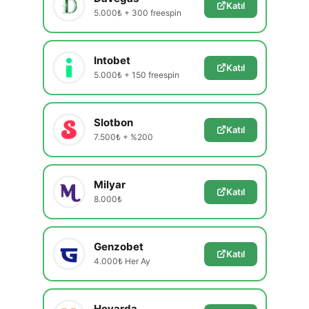
Katıl
5.000₺ + 300 freespin
Intobet
Katıl
5.000₺ + 150 freespin
Slotbon
Katıl
7.500₺ + %200
Milyar
Katıl
8.000₺
Genzobet
Katıl
4.000₺ Her Ay
Hovarda