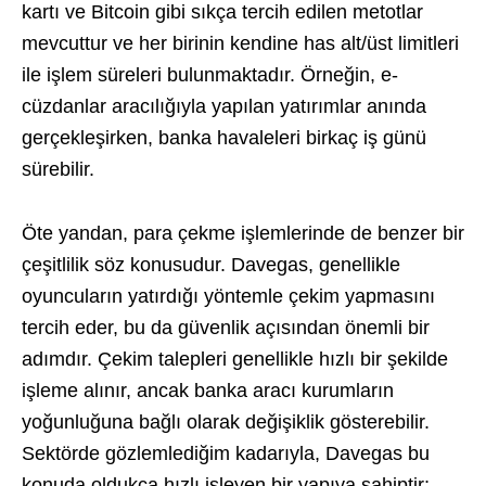
kartı ve Bitcoin gibi sıkça tercih edilen metotlar
mevcuttur ve her birinin kendine has alt/üst limitleri
ile işlem süreleri bulunmaktadır. Örneğin, e-
cüzdanlar aracılığıyla yapılan yatırımlar anında
gerçekleşirken, banka havaleleri birkaç iş günü
sürebilir.
Öte yandan, para çekme işlemlerinde de benzer bir
çeşitlilik söz konusudur. Davegas, genellikle
oyuncuların yatırdığı yöntemle çekim yapmasını
tercih eder, bu da güvenlik açısından önemli bir
adımdır. Çekim talepleri genellikle hızlı bir şekilde
işleme alınır, ancak banka aracı kurumların
yoğunluğuna bağlı olarak değişiklik gösterebilir.
Sektörde gözlemlediğim kadarıyla, Davegas bu
konuda oldukça hızlı işleyen bir yapıya sahiptir;