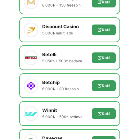
Katıl
8.000₺ + 150 freespin
Discount Casino
Katıl
5.000₺ nakit iade
Betelli
Katıl
5.050₺ + 500₺ bedava
Betchip
Katıl
6.000₺ + 80 freespin
Winnit
Katıl
5.000₺ + 500₺ bedava
Davegas