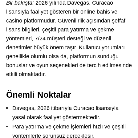
Bir bakışta:
2026 yılında Davegas, Curacao
lisansıyla faaliyet gösteren bir online bahis ve
casino platformudur. Güvenilirlik açısından şeffaf
lisans bilgileri, çeşitli para yatırma ve çekme
yöntemleri, 7/24 müşteri desteği ve düzenli
denetimler büyük önem taşır. Kullanıcı yorumları
genellikle olumlu olsa da, platformun sunduğu
bonuslar ve oyun seçenekleri de tercih edilmesinde
etkili olmaktadır.
Önemli Noktalar
Davegas, 2026 itibarıyla Curacao lisansıyla
yasal olarak faaliyet göstermektedir.
Para yatırma ve çekme işlemleri hızlı ve çeşitli
yöntemlerle sorunsuz gerçekleşir.