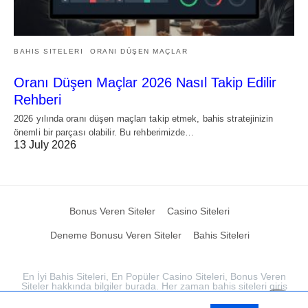
BAHIS SITELERI
ORANI DÜŞEN MAÇLAR
Oranı Düşen Maçlar 2026 Nasıl Takip Edilir
Rehberi
2026 yılında oranı düşen maçları takip etmek, bahis stratejinizin
önemli bir parçası olabilir. Bu rehberimizde…
13 July 2026
Bonus Veren Siteler
Casino Siteleri
Deneme Bonusu Veren Siteler
Bahis Siteleri
En İyi Bahis Siteleri, En Popüler Casino Siteleri, Bonus Veren
Siteler hakkında bilgiler burada. Her zaman bahis siteleri giriş
yöntemleri, bahiste kazanma stratejileri gibi konular hakkında
sizi bilgilendiren gzzglz.com sitemize hoş geldiniz. © 2024 Tüm