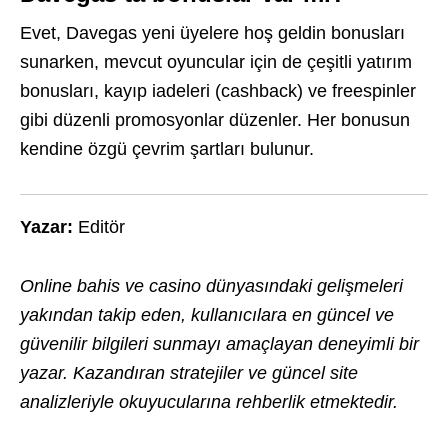
Evet, Davegas yeni üyelere hoş geldin bonusları
sunarken, mevcut oyuncular için de çeşitli yatırım
bonusları, kayıp iadeleri (cashback) ve freespinler
gibi düzenli promosyonlar düzenler. Her bonusun
kendine özgü çevrim şartları bulunur.
Yazar:
Editör
Online bahis ve casino dünyasındaki gelişmeleri
yakından takip eden, kullanıcılara en güncel ve
güvenilir bilgileri sunmayı amaçlayan deneyimli bir
yazar. Kazandıran stratejiler ve güncel site
analizleriyle okuyucularına rehberlik etmektedir.