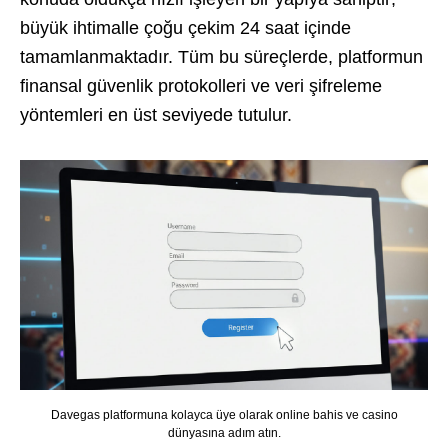
büyük ihtimalle çoğu çekim 24 saat içinde
tamamlanmaktadır. Tüm bu süreçlerde, platformun
finansal güvenlik protokolleri ve veri şifreleme
yöntemleri en üst seviyede tutulur.
Davegas platformuna kolayca üye olarak online bahis ve casino
dünyasına adım atın.