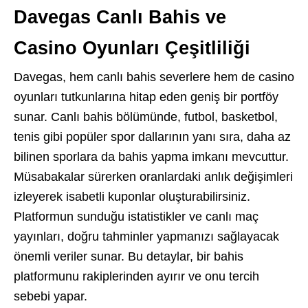
Davegas Canlı Bahis ve
Casino Oyunları Çeşitliliği
Davegas, hem canlı bahis severlere hem de casino
oyunları tutkunlarına hitap eden geniş bir portföy
sunar. Canlı bahis bölümünde, futbol, basketbol,
tenis gibi popüler spor dallarının yanı sıra, daha az
bilinen sporlara da bahis yapma imkanı mevcuttur.
Müsabakalar sürerken oranlardaki anlık değişimleri
izleyerek isabetli kuponlar oluşturabilirsiniz.
Platformun sunduğu istatistikler ve canlı maç
yayınları, doğru tahminler yapmanızı sağlayacak
önemli veriler sunar. Bu detaylar, bir bahis
platformunu rakiplerinden ayırır ve onu tercih
sebebi yapar.