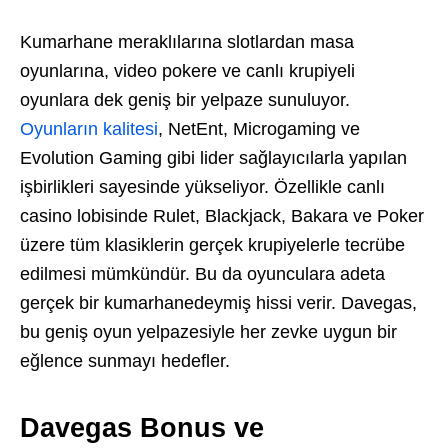
Kumarhane meraklılarına slotlardan masa
oyunlarına, video pokere ve canlı krupiyeli
oyunlara dek geniş bir yelpaze sunuluyor.
Oyunların kalitesi
, NetEnt, Microgaming ve
Evolution Gaming gibi lider sağlayıcılarla yapılan
işbirlikleri sayesinde yükseliyor. Özellikle canlı
casino lobisinde Rulet, Blackjack, Bakara ve Poker
üzere tüm klasiklerin gerçek krupiyelerle tecrübe
edilmesi mümkündür. Bu da oyunculara adeta
gerçek bir kumarhanedeymiş hissi verir. Davegas,
bu geniş oyun yelpazesiyle her zevke uygun bir
eğlence sunmayı hedefler.
Davegas Bonus ve