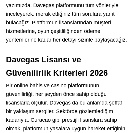
yazımızda, Davegas platformunu tüm yönleriyle
inceleyerek, merak ettiğiniz tüm sorulara yanıt
bulacağız. Platformun lisanslarından müşteri
hizmetlerine, oyun çeşitliliğinden ödeme
yöntemlerine kadar her detayı sizinle paylaşacağız.
Davegas Lisansı ve
Güvenilirlik Kriterleri 2026
Bir online bahis ve casino platformunun
güvenilirliği, her şeyden önce sahip olduğu
lisanslarla ölçülür. Davegas da bu anlamda şeffaf
bir yaklaşım sergiler. Sektörde gözlemlediğim
kadarıyla, Curacao gibi prestijli lisanslara sahip
olmak, platformun yasalara uygun hareket ettiğinin