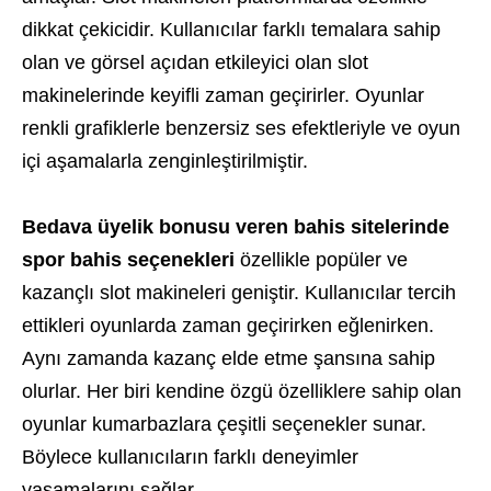
dikkat çekicidir. Kullanıcılar farklı temalara sahip
olan ve görsel açıdan etkileyici olan slot
makinelerinde keyifli zaman geçirirler. Oyunlar
renkli grafiklerle benzersiz ses efektleriyle ve oyun
içi aşamalarla zenginleştirilmiştir.
Bedava üyelik bonusu veren bahis sitelerinde
spor bahis seçenekleri
özellikle popüler ve
kazançlı slot makineleri geniştir. Kullanıcılar tercih
ettikleri oyunlarda zaman geçirirken eğlenirken.
Aynı zamanda kazanç elde etme şansına sahip
olurlar. Her biri kendine özgü özelliklere sahip olan
oyunlar kumarbazlara çeşitli seçenekler sunar.
Böylece kullanıcıların farklı deneyimler
yaşamalarını sağlar.