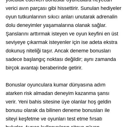
verici avın parçası gibi hissettirir. Sunulan hediyeler
oyun tutkunlarının sıkıcı anları unutarak adrenalin
dolu deneyimler yaşamalarına olanak sağlar.
Şanslarını arttırmak isteyen ve oyun keyfini en üst
seviyeye çıkarmak isteyenler için ise adeta ekstra
dokunuş niteliği taşır. Ancak deneme bonusları
sadece başlangıç noktası değildir; aynı zamanda
birçok avantajı beraberinde getirir.
Bonuslar oyunculara kumar dünyasına adım
atarken risk almadan deneyim kazanma şansı
verir. Yeni bahis sitesine üye olanlar hoş geldin
bonusu olarak da bilinen deneme bonusları ile
siteyi keşfetme ve oyunları test etme fırsatı