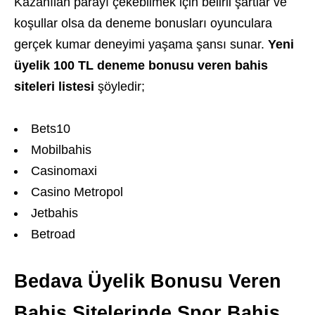
Kazanılan parayı çekebilmek için belirli şartlar ve
koşullar olsa da deneme bonusları oyunculara
gerçek kumar deneyimi yaşama şansı sunar.
Yeni
üyelik 100 TL deneme bonusu veren bahis
siteleri listesi
şöyledir;
Bets10
Mobilbahis
Casinomaxi
Casino Metropol
Jetbahis
Betroad
Bedava Üyelik Bonusu Veren
Bahis Sitelerinde Spor Bahis