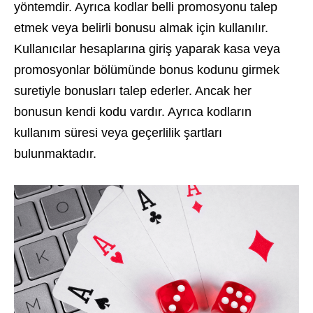
yöntemdir. Ayrıca kodlar belli promosyonu talep
etmek veya belirli bonusu almak için kullanılır.
Kullanıcılar hesaplarına giriş yaparak kasa veya
promosyonlar bölümünde bonus kodunu girmek
suretiyle bonusları talep ederler. Ancak her
bonusun kendi kodu vardır. Ayrıca kodların
kullanım süresi veya geçerlilik şartları
bulunmaktadır.