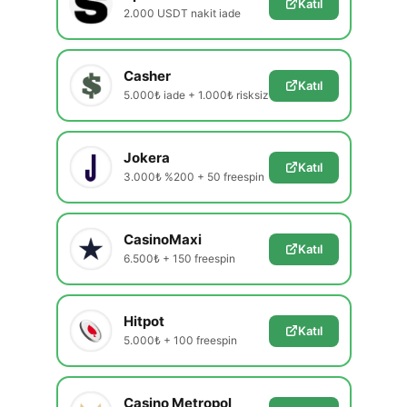
Katıl
2.000 USDT nakit iade
Casher
Katıl
5.000₺ iade + 1.000₺ risksiz
Jokera
Katıl
3.000₺ %200 + 50 freespin
CasinoMaxi
Katıl
6.500₺ + 150 freespin
Hitpot
Katıl
5.000₺ + 100 freespin
Casino Metropol