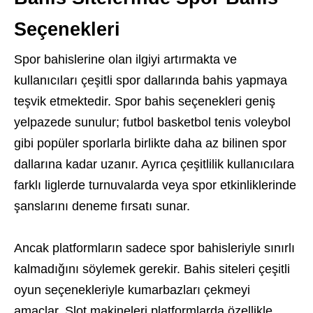
Seçenekleri
Spor bahislerine olan ilgiyi artırmakta ve
kullanıcıları çeşitli spor dallarında bahis yapmaya
teşvik etmektedir. Spor bahis seçenekleri geniş
yelpazede sunulur; futbol basketbol tenis ​​voleybol
gibi popüler sporlarla birlikte daha az bilinen spor
dallarına kadar uzanır. Ayrıca çeşitlilik kullanıcılara
farklı liglerde turnuvalarda veya spor etkinliklerinde
şanslarını deneme fırsatı sunar.
Ancak platformların sadece spor bahisleriyle sınırlı
kalmadığını söylemek gerekir. Bahis siteleri çeşitli
oyun seçenekleriyle kumarbazları çekmeyi
amaçlar. Slot makineleri platformlarda özellikle