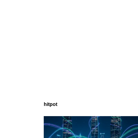
hitpot