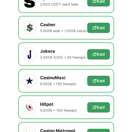
Katıl
2.000 USDT nakit iade
Casher
Katıl
5.000₺ iade + 1.000₺ risksiz
Jokera
Katıl
3.000₺ %200 + 50 freespin
CasinoMaxi
Katıl
6.500₺ + 150 freespin
Hitpot
Katıl
5.000₺ + 100 freespin
Casino Metropol