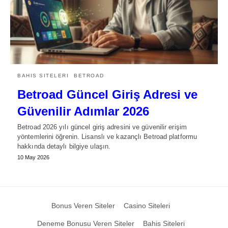
BAHIS SITELERI
BETROAD
Betroad Güncel Giriş Adresi ve
Güvenilir Adımlar 2026
Betroad 2026 yılı güncel giriş adresini ve güvenilir erişim
yöntemlerini öğrenin. Lisanslı ve kazançlı Betroad platformu
hakkında detaylı bilgiye ulaşın.
10 May 2026
Bonus Veren Siteler
Casino Siteleri
Deneme Bonusu Veren Siteler
Bahis Siteleri