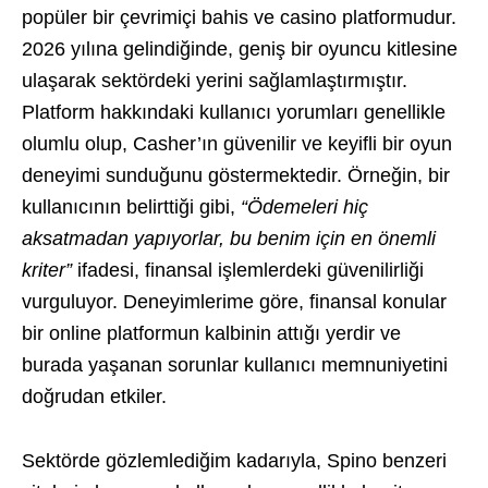
popüler bir çevrimiçi bahis ve casino platformudur.
2026 yılına gelindiğinde, geniş bir oyuncu kitlesine
ulaşarak sektördeki yerini sağlamlaştırmıştır.
Platform hakkındaki kullanıcı yorumları genellikle
olumlu olup, Casher’ın güvenilir ve keyifli bir oyun
deneyimi sunduğunu göstermektedir. Örneğin, bir
kullanıcının belirttiği gibi,
“Ödemeleri hiç
aksatmadan yapıyorlar, bu benim için en önemli
kriter”
ifadesi, finansal işlemlerdeki güvenilirliği
vurguluyor. Deneyimlerime göre, finansal konular
bir online platformun kalbinin attığı yerdir ve
burada yaşanan sorunlar kullanıcı memnuniyetini
doğrudan etkiler.
Sektörde gözlemlediğim kadarıyla, Spino benzeri