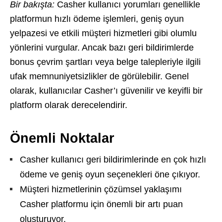
Bir bakışta:
Casher kullanıcı yorumları genellikle
platformun hızlı ödeme işlemleri, geniş oyun
yelpazesi ve etkili müşteri hizmetleri gibi olumlu
yönlerini vurgular. Ancak bazı geri bildirimlerde
bonus çevrim şartları veya belge talepleriyle ilgili
ufak memnuniyetsizlikler de görülebilir. Genel
olarak, kullanıcılar Casher’ı güvenilir ve keyifli bir
platform olarak derecelendirir.
Önemli Noktalar
Casher kullanıcı geri bildirimlerinde en çok hızlı
ödeme ve geniş oyun seçenekleri öne çıkıyor.
Müşteri hizmetlerinin çözümsel yaklaşımı
Casher platformu için önemli bir artı puan
oluşturuyor.