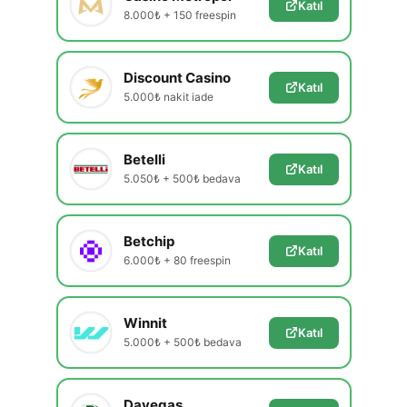
Katıl
8.000₺ + 150 freespin
Discount Casino
Katıl
5.000₺ nakit iade
Betelli
Katıl
5.050₺ + 500₺ bedava
Betchip
Katıl
6.000₺ + 80 freespin
Winnit
Katıl
5.000₺ + 500₺ bedava
Davegas