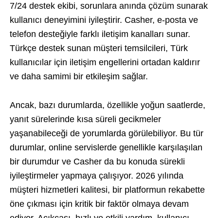
7/24 destek ekibi, sorunlara anında çözüm sunarak
kullanıcı deneyimini iyileştirir. Casher, e-posta ve
telefon desteğiyle farklı iletişim kanalları sunar.
Türkçe destek sunan müşteri temsilcileri, Türk
kullanıcılar için iletişim engellerini ortadan kaldırır
ve daha samimi bir etkileşim sağlar.
Ancak, bazı durumlarda, özellikle yoğun saatlerde,
yanıt sürelerinde kısa süreli gecikmeler
yaşanabileceği de yorumlarda görülebiliyor. Bu tür
durumlar, online servislerde genellikle karşılaşılan
bir durumdur ve Casher da bu konuda sürekli
iyileştirmeler yapmaya çalışıyor. 2026 yılında
müşteri hizmetleri kalitesi, bir platformun rekabette
öne çıkması için kritik bir faktör olmaya devam