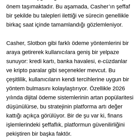
önem taşımaktadır. Bu aşamada, Casher’ın şeffaf
bir şekilde bu talepleri ilettiği ve sürecin genellikle
birkaç saat içinde tamamlandığı gözlemleniyor.
Casher, Slotbon gibi farklı ödeme yöntemlerini bir
araya getirerek kullanıcılara geniş bir yelpaze
sunuyor: kredi kartı, banka havalesi, e-cüzdanlar
ve kripto paralar gibi seçenekler mevcut. Bu
çeşitlilik, kullanıcıların kendi tercihlerine uygun bir
yöntem bulmasını kolaylaştırıyor. Özellikle 2026
yılında dijital ödeme sistemlerinin artan popülaritesi
düşünülürse, bu stratejinin platforma artı değer
kattığı açıkça görülüyor. Bir de şu var ki, finans
işlemlerindeki şeffaflık, platformun güvenilirliğini
pekiştiren bir başka faktör.