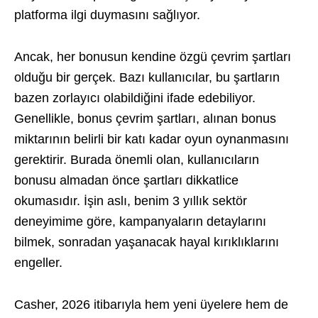
platforma ilgi duymasını sağlıyor.
Ancak, her bonusun kendine özgü çevrim şartları
olduğu bir gerçek. Bazı kullanıcılar, bu şartların
bazen zorlayıcı olabildiğini ifade edebiliyor.
Genellikle, bonus çevrim şartları, alınan bonus
miktarının belirli bir katı kadar oyun oynanmasını
gerektirir. Burada önemli olan, kullanıcıların
bonusu almadan önce şartları dikkatlice
okumasıdır. İşin aslı, benim 3 yıllık sektör
deneyimime göre, kampanyaların detaylarını
bilmek, sonradan yaşanacak hayal kırıklıklarını
engeller.
Casher, 2026 itibarıyla hem yeni üyelere hem de