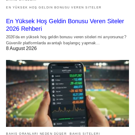
EN YÜKSEK HOŞ GELDIN BONUSU VEREN SITELER
En Yüksek Hoş Geldin Bonusu Veren Siteler
2026 Rehberi
2026'da en yüksek hoş geldin bonusu veren siteleri mi arıyorsunuz?
Güvenilir platformlarda avantajlı başlangıç yapmak…
8 August 2026
BAHIS ORANLARI NEDEN DÜŞER
BAHIS SITELERI